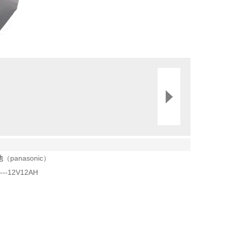
池
（panasonic）
--12V12AH