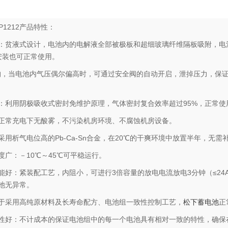
-P1212产品特性：
好：贫液式设计，电池内的电解液全部被极板和超细玻璃纤维隔板吸附，电
安装也可正常使用。
构，当电池内气压偶尔偏高时，可通过安全阀的自动开启，泄掉压力，保
：利用阴极吸收式密封免维护原理，气体密封复合效率超过95%，正常
：正常充电下无酸雾，不污染机房环境、不腐蚀机房设备。
采用析气电位高的Pb-Ca-Sn合金，在20℃的干爽环境中放置半年，无
度广：－10℃～45℃可平稳运行。
能好：紧装配工艺，内阻小，可进行3倍容量的放电电流放电3分钟（≤24
池无异常。
由于采用高纯原材料及长寿命配方、电池组一致性控制工艺，
松下蓄电池
正
致性好：不计成本的保证电池组中的每一个电池具有相对一致的特性，确保