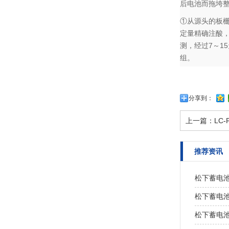
后电池而拖垮
①从源头的板栅
定量精确注酸，
测，经过7～1
组。
分享到：
上一篇：
LC-
推荐资讯
松下蓄电池
松下蓄电池L
松下蓄电