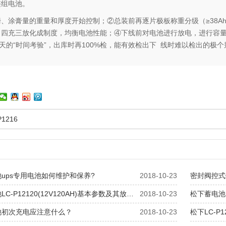
整组电池。
、涂膏量的重量和厚度开始控制；②总装前再逐片极板称重分级（≥38A
四充三放化成制度，均衡电池性能；④下线前对电池进行放电，进行容量和
5天的“时间考验”，出库时再100%检，能有效检出下 线时难以检出的
P1216
ups专用电池如何维护和保养?
2018-10-23
密封阀控式
C-P12120(12V120AH)基本参数及其放…
2018-10-23
松下蓄电池
池初次充电应注意什么？
2018-10-23
松下LC-P1