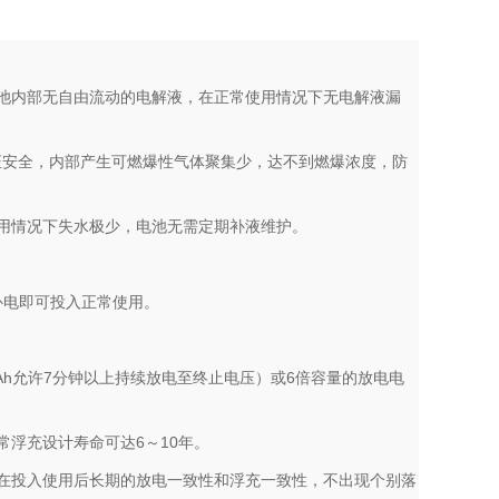
池内部无自由流动的电解液，在正常使用情况下无电解液漏
证安全，内部产生可燃爆性气体聚集少，达不到燃爆浓度，防
使用情况下失水极少，电池无需定期补液维护。
需补电即可投入正常使用。
Ah允许7分钟以上持续放电至终止电压）或6倍容量的放电电
常浮充设计寿命可达6～10年。
在投入使用后长期的放电一致性和浮充一致性，不出现个别落