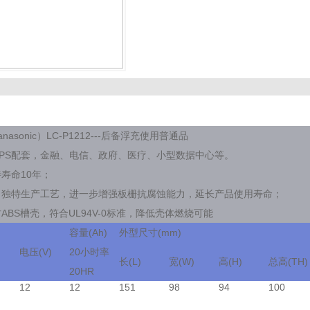
anasonic）LC-P1212---后备浮充使用普通品
PS配套，金融、电信、政府、医疗、小型数据中心等。
寿命10年；
、独特生产工艺，进一步增强板栅抗腐蚀能力，延长产品使用寿命；
ABS槽壳，符合UL94V-0标准，降低壳体燃烧可能
容量(Ah)
外型尺寸(mm)
电压(V)
20小时率
长(L)
宽(W)
高(H)
总高(TH)
20HR
12
12
151
98
94
100