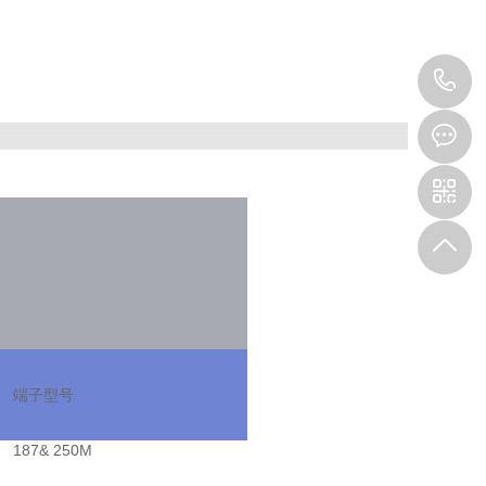
4
1
9
端子型号
187& 250M